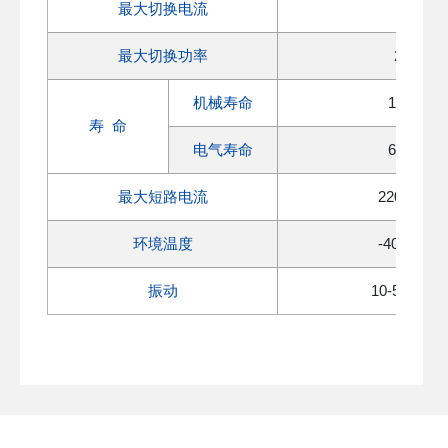
最大切换电流
100A
最大切换功率
25000V
6
机械寿命
1×10
O
寿 命
3
电气寿命
6×10
O
最大短路电流
2200A/1
环境温度
-40
℃～
+8
振动
10-55Hz 1