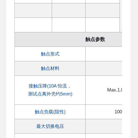
触点参数
触点形式
1B
触点材料
AgSnO
接触压降(10A 恒流，
Max.1.0mΩ (1
测试点离外壳约5mm)
触点负载
(
阻性
)
100A 250
最大切换电压
250VA